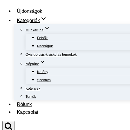
Újdonságok
Kategóriák
Munkaruha
Felsők
Nadrágok
Ovis-bölcsis-kisiskolás termékek
Néptánc
Kötény
Szoknya
Kötények
Terítők
Rólunk
Kapcsolat