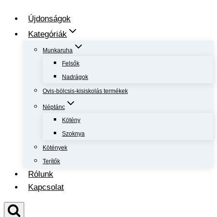
Újdonságok
Kategóriák
Munkaruha
Felsők
Nadrágok
Ovis-bölcsis-kisiskolás termékek
Néptánc
Kötény
Szoknya
Kötények
Terítők
Rólunk
Kapcsolat